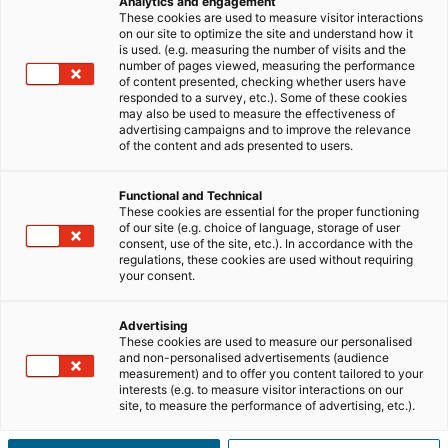
Analytics and engagement
Neste artigo, vamos explorar as estratégias mais
These cookies are used to measure visitor interactions
on our site to optimize the site and understand how it
eficazes para fazer de cada
cold call
uma
oportunidade
is used. (e.g. measuring the number of visits and the
de conquistar a confiança do cliente.
number of pages viewed, measuring the performance
of content presented, checking whether users have
responded to a survey, etc.). Some of these cookies
may also be used to measure the effectiveness of
Leia também:
A técnica AIDA no
advertising campaigns and to improve the relevance
mercado imobiliário: como
of the content and ads presented to users.
conquistar emoções e fechar vendas
Functional and Technical
These cookies are essential for the proper functioning
RESUMO DO ARTIGO
[
esconder
]
of our site (e.g. choice of language, storage of user
consent, use of the site, etc.). In accordance with the
regulations, these cookies are used without requiring
your consent.
O que são
cold calls
?
Advertising
These cookies are used to measure our personalised
and non-personalised advertisements (audience
Cold calls
são chamadas telefónicas feitas a potenciais
measurement) and to offer you content tailored to your
interests (e.g. to measure visitor interactions on our
clientes
com quem o
consultor imobiliário
não tem
site, to measure the performance of advertising, etc.).
nenhum contacto prévio. O objetivo destas chamadas é
iniciar uma conversa, apresentar uma oferta de serviços