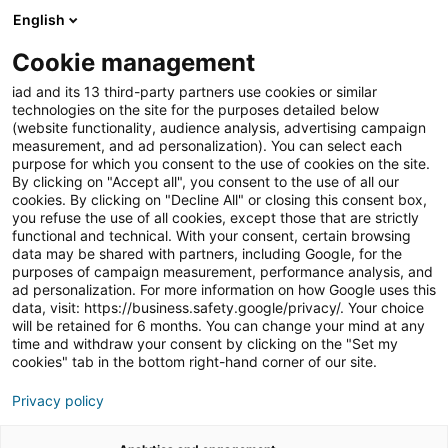
English
Join iad Portugal
Abri
Cookie management
iad and its 13 third-party partners use cookies or similar
Blog
»
Imobiliário
»
Cold Calls no mercado imobiliário:
technologies on the site for the purposes detailed below
Como criar uma primeira impressão imbatível
(website functionality, audience analysis, advertising campaign
measurement, and ad personalization). You can select each
Cold Calls no mercado
purpose for which you consent to the use of cookies on the site.
By clicking on "Accept all", you consent to the use of all our
imobiliário: Como criar
cookies. By clicking on "Decline All" or closing this consent box,
you refuse the use of all cookies, except those that are strictly
uma primeira impressão
functional and technical. With your consent, certain browsing
imbatível
data may be shared with partners, including Google, for the
purposes of campaign measurement, performance analysis, and
ad personalization. For more information on how Google uses this
data, visit: https://business.safety.google/privacy/. Your choice
will be retained for 6 months. You can change your mind at any
As
cold calls
são uma ferramenta essencial no
mercado
time and withdraw your consent by clicking on the "Set my
imobiliário
para gerar novos
leads
e aumentar as
cookies" tab in the bottom right-hand corner of our site.
vendas. Contudo, o sucesso destas chamadas depende
Privacy policy
da capacidade do
consultor imobiliário
em criar uma
primeira impressão positiva e imbatível.