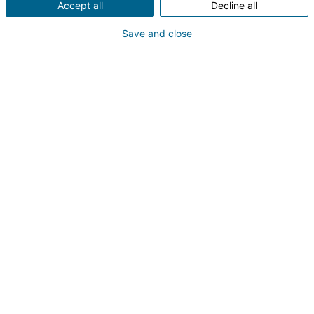
Accept all
Decline all
ou apresentar
imóveis
que possam interessar ao
cliente.
Save and close
Prepare-se antes de ligar