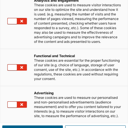
que têm ao seu lado um
consultor imobiliário
em
Analytics and engagement
These cookies are used to measure visitor interactions
quem possam confiar plenamente ao longo de todo o
on our site to optimize the site and understand how it
processo. Essa confiança deve ser construída desde o
is used. (e.g. measuring the number of visits and the
number of pages viewed, measuring the performance
início – antes mesmo de as negociações começarem –
of content presented, checking whether users have
pois as pessoas tomam frequentemente as suas
responded to a survey, etc.). Some of these cookies
may also be used to measure the effectiveness of
decisões com base nas primeiras impressões.
advertising campaigns and to improve the relevance
of the content and ads presented to users.
Por isso, é essencial que os profissionais do setor
saibam como explorar ao máximo as ferramentas que
Functional and Technical
têm disponíveis para construir uma relação sólida antes
These cookies are essential for the proper functioning
of our site (e.g. choice of language, storage of user
mesmo do primeiro contacto. Uma das formas mais
consent, use of the site, etc.). In accordance with the
eficazes de fortalecer essa ligação é através da partilha
regulations, these cookies are used without requiring
your consent.
de
testemunhos
.
Reconhecer o valor dessa estratégia pode ser a chave
Advertising
These cookies are used to measure our personalised
para atrair aqueles clientes que procuram sinais claros
and non-personalised advertisements (audience
de que podem confiar no trabalho de um
consultor
measurement) and to offer you content tailored to your
interests (e.g. to measure visitor interactions on our
imobiliário
. Isto porque quando um cliente
site, to measure the performance of advertising, etc.).
compartilha uma experiência positiva, o seu
depoimento valida o
profissionalismo
e reforça a