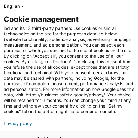
English
Join iad Portugal
Cookie management
iad and its 13 third-party partners use cookies or similar
Blog
»
Empreendedorismo
»
Como usar testemunhos de
technologies on the site for the purposes detailed below
clientes para aumentar a credibilidade
(website functionality, audience analysis, advertising campaign
measurement, and ad personalization). You can select each
Como usar
purpose for which you consent to the use of cookies on the site.
By clicking on "Accept all", you consent to the use of all our
testemunhos de clientes
cookies. By clicking on "Decline All" or closing this consent box,
you refuse the use of all cookies, except those that are strictly
para aumentar a
functional and technical. With your consent, certain browsing
credibilidade
data may be shared with partners, including Google, for the
purposes of campaign measurement, performance analysis, and
ad personalization. For more information on how Google uses this
data, visit: https://business.safety.google/privacy/. Your choice
will be retained for 6 months. You can change your mind at any
No
setor imobiliário
, a credibilidade é um dos fatores
time and withdraw your consent by clicking on the "Set my
mais decisivos para conquistar a confiança dos clientes.
cookies" tab in the bottom right-hand corner of our site.
Afinal,
comprar ou vender um imóvel
é uma das
Privacy policy
decisões financeiras mais importantes na vida de
qualquer pessoa, e, por isso, é fundamental que sintam