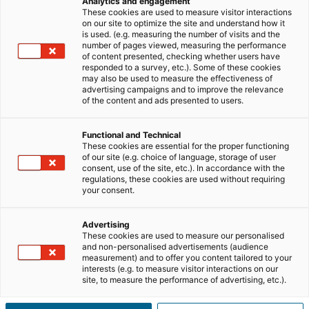
Analytics and engagement
These cookies are used to measure visitor interactions
imersão naquilo que sustenta a expansão do
modelo
on our site to optimize the site and understand how it
iad
: a transmissão de conhecimento, a construção de
is used. (e.g. measuring the number of visits and the
number of pages viewed, measuring the performance
equipas e a criação de dinâmicas de crescimento
of content presented, checking whether users have
sustentado entre
profissionais
.
responded to a survey, etc.). Some of these cookies
may also be used to measure the effectiveness of
advertising campaigns and to improve the relevance
Marraquexe serviu de enquadramento para esta
of the content and ads presented to users.
experiência. Uma cidade intensa, marcada por
movimento constante, contraste cultural e uma forte
Functional and Technical
componente humana, que acabou por refletir muitas
These cookies are essential for the proper functioning
of our site (e.g. choice of language, storage of user
das dinâmicas presentes no empreendedorismo em
consent, use of the site, etc.). In accordance with the
rede.
regulations, these cookies are used without requiring
your consent.
– Leia também: iad premeia top performers
com viagem à Lapónia
Advertising
These cookies are used to measure our personalised
and non-personalised advertisements (audience
RESUMO DO ARTIGO
[
esconder
]
measurement) and to offer you content tailored to your
interests (e.g. to measure visitor interactions on our
site, to measure the performance of advertising, etc.).