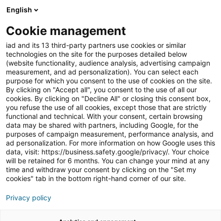
English
Join iad Portugal
Abri
Cookie management
iad and its 13 third-party partners use cookies or similar
Blog
»
Notícias
»
Sponsorship Challenge 2026: a força
technologies on the site for the purposes detailed below
invisível do crescimento em rede
(website functionality, audience analysis, advertising campaign
measurement, and ad personalization). You can select each
Sponsorship Challenge
purpose for which you consent to the use of cookies on the site.
By clicking on "Accept all", you consent to the use of all our
2026: a força invisível do
cookies. By clicking on "Decline All" or closing this consent box,
you refuse the use of all cookies, except those that are strictly
crescimento em rede
functional and technical. With your consent, certain browsing
data may be shared with partners, including Google, for the
purposes of campaign measurement, performance analysis, and
ad personalization. For more information on how Google uses this
data, visit: https://business.safety.google/privacy/. Your choice
O
Sponsorship Challenge 2026
da iad assinalou, pela
will be retained for 6 months. You can change your mind at any
primeira vez, o reconhecimento dos consultores que
time and withdraw your consent by clicking on the "Set my
mais se destacam na integração e desenvolvimento de
cookies" tab in the bottom right-hand corner of our site.
novos talentos.
Privacy policy
Mais do que uma viagem ou um momento de
reconhecimento, esta iniciativa funciona como uma