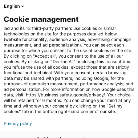
English
Join iad Portugal
Abri
Cookie management
iad and its 13 third-party partners use cookies or similar
Blog
»
Imobiliário
»
O trabalho em equipa na iad:
technologies on the site for the purposes detailed below
vantagens e opções
(website functionality, audience analysis, advertising campaign
measurement, and ad personalization). You can select each
O trabalho em equipa na
purpose for which you consent to the use of cookies on the site.
By clicking on "Accept all", you consent to the use of all our
iad: vantagens e opções
cookies. By clicking on "Decline All" or closing this consent box,
you refuse the use of all cookies, except those that are strictly
functional and technical. With your consent, certain browsing
data may be shared with partners, including Google, for the
purposes of campaign measurement, performance analysis, and
ad personalization. For more information on how Google uses this
data, visit: https://business.safety.google/privacy/. Your choice
No
setor imobiliário
, alcançar
sucesso
e criar riqueza
will be retained for 6 months. You can change your mind at any
vai muito além do esforço individual. Embora a
time and withdraw your consent by clicking on the "Set my
autonomia seja uma das grandes vantagens de ser
cookies" tab in the bottom right-hand corner of our site.
consultor independente
, trabalhar em equipa oferece
Privacy policy
oportunidades
únicas de
crescimento
, aprendizagem
e construção de património.