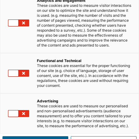
Analytics and engagement
These cookies are used to measure visitor interactions
Na
iad
, o
trabalho em equipa
não é apenas
on our site to optimize the site and understand how it
incentivado, é estruturado de forma a criar um
is used. (e.g. measuring the number of visits and the
círculo virtuoso, em que o
number of pages viewed, measuring the performance
sucesso
de cada
of content presented, checking whether users have
consultor
contribui para o
sucesso
de toda a
responded to a survey, etc.). Some of these cookies
rede.
may also be used to measure the effectiveness of
advertising campaigns and to improve the relevance
Neste artigo, vamos explorar as vantagens de trabalhar
of the content and ads presented to users.
em equipa na iad e as opções disponíveis para integrar
ou criar a sua própria equipa, mostrando como este
Functional and Technical
modelo pode impulsionar a sua
carreira
no
setor
These cookies are essential for the proper functioning
of our site (e.g. choice of language, storage of user
imobiliário
.
consent, use of the site, etc.). In accordance with the
regulations, these cookies are used without requiring
your consent.
Leia também:
6 coisas que NÃO deve fazer
ao criar uma marca pessoal no
setor imobiliário
Advertising
These cookies are used to measure our personalised
and non-personalised advertisements (audience
measurement) and to offer you content tailored to your
RESUMO DO ARTIGO
[
esconder
]
interests (e.g. to measure visitor interactions on our
site, to measure the performance of advertising, etc.).