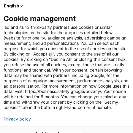
English
Join iad Portugal
Abri
Cookie management
iad and its 13 third-party partners use cookies or similar
Blog
»
Imobiliário
»
O impacto da marca pessoal na
technologies on the site for the purposes detailed below
angariação imobiliária
(website functionality, audience analysis, advertising campaign
measurement, and ad personalization). You can select each
O impacto da marca
purpose for which you consent to the use of cookies on the site.
By clicking on "Accept all", you consent to the use of all our
pessoal na angariação
cookies. By clicking on "Decline All" or closing this consent box,
you refuse the use of all cookies, except those that are strictly
imobiliária
functional and technical. With your consent, certain browsing
data may be shared with partners, including Google, for the
purposes of campaign measurement, performance analysis, and
ad personalization. For more information on how Google uses this
data, visit: https://business.safety.google/privacy/. Your choice
Num
mercado imobiliário
cada vez mais competitivo,
will be retained for 6 months. You can change your mind at any
conquistar a confiança dos proprietários é o grande
time and withdraw your consent by clicking on the "Set my
desafio para quem pretende angariar
imóveis
. É aqui
cookies" tab in the bottom right-hand corner of our site.
que a marca pessoal (também referida como personal
Privacy policy
branding) assume um papel determinante. Mais do que
simples palavras, a marca pessoal representa a
imagem,