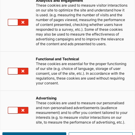
Analytics and engagement
reputação e valores
que um profissional transmite, e é
These cookies are used to measure visitor interactions
exatamente isso que faz a diferença na hora de captar
on our site to optimize the site and understand how it
is used. (e.g. measuring the number of visits and the
novos imóveis.
number of pages viewed, measuring the performance
of content presented, checking whether users have
Neste artigo, exploramos porque o personal branding é
responded to a survey, etc.). Some of these cookies
may also be used to measure the effectiveness of
um elemento crucial para quem quer angariar mais
advertising campaigns and to improve the relevance
imóveis
e como pode transformar a forma de
trabalhar
of the content and ads presented to users.
e abrir portas a novas
oportunidades
no
setor
imobiliário
.
Functional and Technical
These cookies are essential for the proper functioning
of our site (e.g. choice of language, storage of user
Clique e descubra como
a iad Portugal facilita
consent, use of the site, etc.). In accordance with the
a angariação de imóveis e maximiza o
regulations, these cookies are used without requiring
your consent.
potencial de vendas
Credibilidade e confiança: O pilar de
Advertising
These cookies are used to measure our personalised
qualquer angariação
and non-personalised advertisements (audience
measurement) and to offer you content tailored to your
Angariar um
imóvel
não passa apenas por apresentar
interests (e.g. to measure visitor interactions on our
uma boa proposta ou conhecer o
mercado
. Muitos
site, to measure the performance of advertising, etc.).
proprietários entregam os seus bens a quem transmita