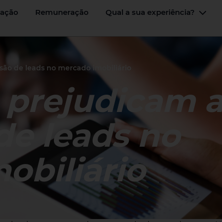
ação
Remuneração
Qual a sua experiência?
Menu
Alte
são de leads no mercado imobiliário
e prejudicam 
de leads no
obiliário