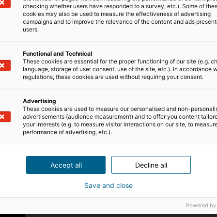
checking whether users have responded to a survey, etc.). Some of the
cookies may also be used to measure the effectiveness of advertising
campaigns and to improve the relevance of the content and ads present
feta a conversão de leads
users.
Functional and Technical
s que mais prejudicam a
conversão de leads
. Muitos p
These cookies are essential for the proper functioning of our site (e.g. c
language, storage of user consent, use of the site, etc.). In accordance w
regulations, these cookies are used without requiring your consent.
lução que o lead procura, criando valor em cada interaç
Advertising
ado imobiliário em Portugal
, newsletters segmentada
These cookies are used to measure our personalised and non-personali
tomatizados aumentam o envolvimento e a confiança.
advertisements (audience measurement) and to offer you content tailor
your interests (e.g. to measure visitor interactions on our site, to measur
performance of advertising, etc.).
 com clientes
e acelera a progressão no
funil de venda
Accept all
Decline all
nicação ao seu estágio no processo de decisão.
Save and close
Get Real Estate”
sobre Estratégias de marketing digital para c
Powered by