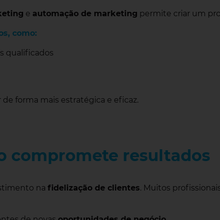
eting
e
automação de marketing
permite criar um pro
os, como:
s qualificados
e forma mais estratégica e eficaz.
ção compromete resultados
estimento na
fidelização de clientes
. Muitos profission
fontes de novas
oportunidades de negócio
.