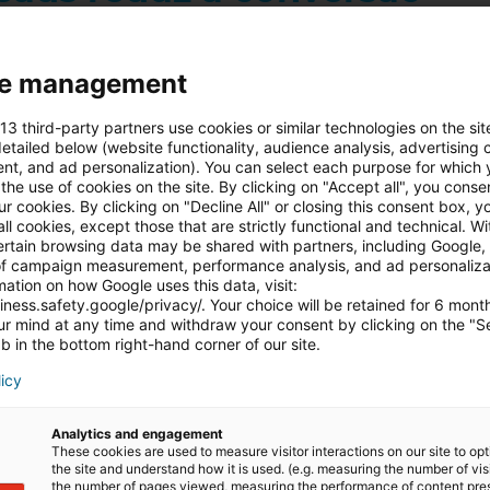
s
. Quando todos os contactos são tratados da mesma for
e management
ntificação de
oportunidades de negócio
e prejudica di
 13 third-party partners use cookies or similar technologies on the sit
etailed below (website functionality, audience analysis, advertising
o e o perfil dos leads, distinguindo claramente entre:
t, and ad personalization). You can select each purpose for which 
the use of cookies on the site. By clicking on "Accept all", you conse
our cookies. By clicking on "Decline All" or closing this consent box, y
all cookies, except those that are strictly functional and technical. W
ertain browsing data may be shared with partners, including Google, 
f campaign measurement, performance analysis, and ad personalizat
d marketing
e
outbound marketing
, aumentando a rel
ation on how Google uses this data, visit:
iness.safety.google/privacy/. Your choice will be retained for 6 mont
r mind at any time and withdraw your consent by clicking on the "S
b in the bottom right-hand corner of our site.
licy
rar a prospeção de clientes e a eficiência comercial
a mais: Como usar redes sociais para gerar leads
Analytics and engagement
These cookies are used to measure visitor interactions on our site to op
the site and understand how it is used. (e.g. measuring the number of vis
the number of pages viewed, measuring the performance of content pre