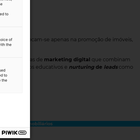
se
ed to
rofissionais focam-se apenas na promoção de imóveis,
hoice of
ith the
ão. Estratégias de
marketing digital
que combinam
s e conteúdos educativos e
nurturing
de
leads
como
sed
ed to
e the
s
..
onsultores imobiliário
s