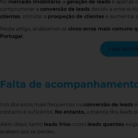
No
mercado imobiliário
, a
geração de leads
é apenas o
comprometer a
conversão de leads
devido a erros evit
clientes
, otimizar a
prospeção de clientes
e aumentar a
Neste artigo, analisamos os
cinco erros mais comuns q
Portugal
.
Leia també
Falta de acompanhamento 
Um dos erros mais frequentes na
conversão de leads
é
contacto é suficiente.
No entanto,
a maioria dos leads 
Além disso, tanto
leads frios
como
leads quentes
exige
acabam por se perder..