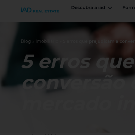
Descubra a iad
Form
Join iad Portugal
Alternar 
Blog
»
Imobiliário
»
5 erros que prejudicam a conver
5 erros qu
conversão 
mercado im