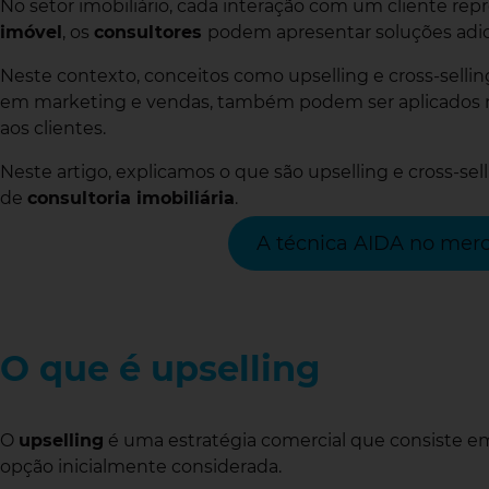
No setor imobiliário, cada interação com um cliente re
imóvel
, os
consultores
podem apresentar soluções adi
Neste contexto, conceitos como upselling e cross-selli
em marketing e vendas, também podem ser aplicados
aos clientes.
Neste artigo, explicamos o que são upselling e cross-sel
de
consultoria imobiliária
.
A técnica AIDA no merc
O que é upselling
O
upselling
é uma estratégia comercial que consiste em 
opção inicialmente considerada.