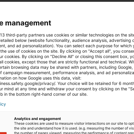
e management
 13 third-party partners use cookies or similar technologies on the sit
etailed below (website functionality, audience analysis, advertising
t, and ad personalization). You can select each purpose for which 
e produtos ou serviços complementares à solução principal
the use of cookies on the site. By clicking on "Accept all", you conse
our cookies. By clicking on "Decline All" or closing this consent box, y
 do cliente.
all cookies, except those that are strictly functional and technical. W
ertain browsing data may be shared with partners, including Google, 
 por exemplo:
f campaign measurement, performance analysis, and ad personalizat
ation on how Google uses this data, visit:
iness.safety.google/privacy/. Your choice will be retained for 6 mont
r mind at any time and withdraw your consent by clicking on the "S
b in the bottom right-hand corner of our site.
licy
 cliente, contribuindo para uma experiência mais comple
Analytics and engagement
These cookies are used to measure visitor interactions on our site to op
the site and understand how it is used. (e.g. measuring the number of vis
na o modelo de comissão da iad? Clique e leia g
the number of pages viewed, measuring the performance of content pre