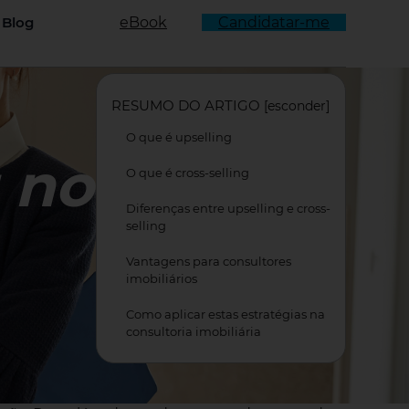
Blog
eBook
Candidatar-me
rnar Menu
RESUMO DO ARTIGO
[
esconder
]
O que é upselling
g no
O que é cross-selling
Diferenças entre upselling e cross-
selling
Vantagens para consultores
imobiliários
Como aplicar estas estratégias na
consultoria imobiliária