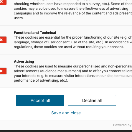
checking whether users have responded to a survey, etc.). Some of the
cookies may also be used to measure the effectiveness of advertising
campaigns and to improve the relevance of the content and ads present
users.
e cross-selling
Functional and Technical
These cookies are essential for the proper functioning of our site (e.g. c
language, storage of user consent, use of the site, etc.). In accordance w
regulations, these cookies are used without requiring your consent.
tar o valor da relação comercial, existem diferenças cl
Advertising
grade da solução principal, incentivando o cliente a
These cookies are used to measure our personalised and non-personali
advertisements (audience measurement) and to offer you content tailor
your interests (e.g. to measure visitor interactions on our site, to measur
performance of advertising, etc.).
entação de serviços ou produtos adicionais que compl
Accept all
Decline all
Save and close
ta ou de valor superior.
Powered by
s complementares à compra principal.