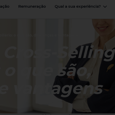
ação
Remuneração
Qual a sua experiência?
Menu
Alte
iliário: o que são, diferenças e vantagens
 Cross-Sellin
: o que são,
 e vantagens