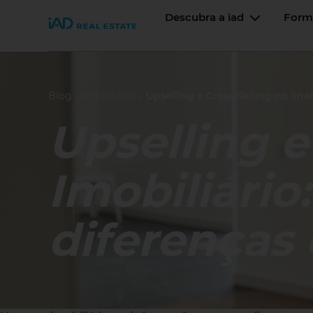
Descubra a iad
Form
Join iad Portugal
Alternar 
Blog
»
Imobiliário
»
Upselling e Cross-Selling no Imob
Upselling e
Imobiliário
diferenças