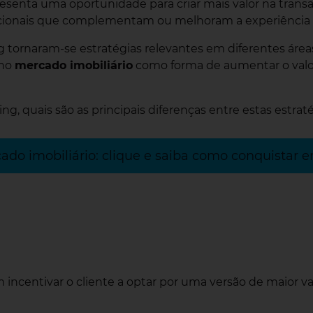
presenta uma oportunidade para criar mais valor na tra
cionais que complementam ou melhoram a experiência d
ng tornaram-se estratégias relevantes em diferentes ár
 no
mercado imobiliário
como forma de aumentar o valor 
ling, quais são as principais diferenças entre estas estr
ado imobiliário: clique e saiba como conquistar 
incentivar o cliente a optar por uma versão de maior va