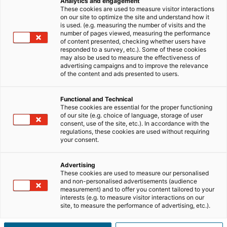
Analytics and engagement
do grupo iad
These cookies are used to measure visitor interactions
on our site to optimize the site and understand how it
is used. (e.g. measuring the number of visits and the
number of pages viewed, measuring the performance
A Insight Partners, líder mundial em investimento
of content presented, checking whether users have
tecnológico, avança com um
investimento imobiliário
responded to a survey, etc.). Some of these cookies
may also be used to measure the effectiveness of
de 300 milhões de euros no
grupo iad
, líder europeu na
advertising campaigns and to improve the relevance
transformação do
mercado imobiliário
, tornando-se
of the content and ads presented to users.
assim seu acionista minoritário. As
notícias no mercado
imobiliário
não podiam ser melhores, já que esta
Functional and Technical
These cookies are essential for the proper functioning
megaoperação permitirá à
iad international
reforçar a
of our site (e.g. choice of language, storage of user
sua liderança nos mercados onde já opera, e acelerar a
consent, use of the site, etc.). In accordance with the
regulations, these cookies are used without requiring
sua expansão internacional.
your consent.
Ler mais:
Ser empreendedor na Alemanha agora é
mais fácil com o grupo iad
Advertising
These cookies are used to measure our personalised
and non-personalised advertisements (audience
Especializada na construção de verdadeiros líderes
measurement) and to offer you content tailored to your
mundiais nos seus setores de atividade, a
interests (e.g. to measure visitor interactions on our
Insight
site, to measure the performance of advertising, etc.).
Partners
aposta agora no campeão europeu das redes
imobiliárias digitais, depois de ter acompanhado o