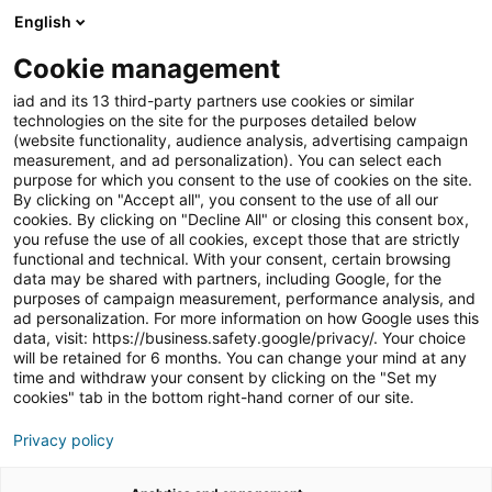
English
Join iad Portugal
Abri
Cookie management
iad and its 13 third-party partners use cookies or similar
Blog
»
Notícias
»
Investimento imobiliário: Insight
technologies on the site for the purposes detailed below
Partners investe 300M€ no grupo iad
(website functionality, audience analysis, advertising campaign
measurement, and ad personalization). You can select each
Investimento imobiliário:
purpose for which you consent to the use of cookies on the site.
By clicking on "Accept all", you consent to the use of all our
Insight Partners investe
cookies. By clicking on "Decline All" or closing this consent box,
you refuse the use of all cookies, except those that are strictly
300M€ no grupo iad
functional and technical. With your consent, certain browsing
data may be shared with partners, including Google, for the
purposes of campaign measurement, performance analysis, and
ad personalization. For more information on how Google uses this
data, visit: https://business.safety.google/privacy/. Your choice
will be retained for 6 months. You can change your mind at any
RESUMO DO ARTIGO
[
esconder
]
time and withdraw your consent by clicking on the "Set my
cookies" tab in the bottom right-hand corner of our site.
Privacy policy
Insight Partners torna-se acionista