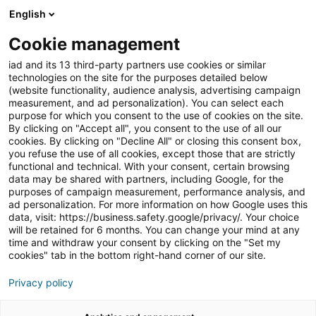
English
Join iad Portugal
Abri
Cookie management
iad and its 13 third-party partners use cookies or similar
Blog
»
Imobiliário
»
Como usar testemunhos de clientes
technologies on the site for the purposes detailed below
para reforçar o seu posicionamento
(website functionality, audience analysis, advertising campaign
measurement, and ad personalization). You can select each
Como usar testemunhos
purpose for which you consent to the use of cookies on the site.
By clicking on "Accept all", you consent to the use of all our
de clientes para reforçar
cookies. By clicking on "Decline All" or closing this consent box,
you refuse the use of all cookies, except those that are strictly
o seu posicionamento
functional and technical. With your consent, certain browsing
data may be shared with partners, including Google, for the
purposes of campaign measurement, performance analysis, and
ad personalization. For more information on how Google uses this
data, visit: https://business.safety.google/privacy/. Your choice
No
mercado imobiliário
, a confiança vende mais do
will be retained for 6 months. You can change your mind at any
que qualquer anúncio. Um bom
imóvel
chama a
time and withdraw your consent by clicking on the "Set my
atenção, mas é a
credibilidade
do
consultor
cookies" tab in the bottom right-hand corner of our site.
imobiliário
que transforma interesse em decisão. E é
Privacy policy
aqui que os testemunhos de clientes se tornam uma
das ferramentas mais poderosas do seu