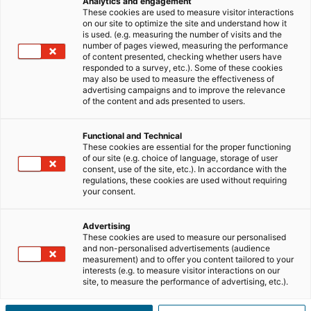
Analytics and engagement
posicionamento profissional.
These cookies are used to measure visitor interactions
on our site to optimize the site and understand how it
Quando bem utilizados, não são apenas “comentários
is used. (e.g. measuring the number of visits and the
number of pages viewed, measuring the performance
positivos”. São prova social, reduzem a perceção de risco
of content presented, checking whether users have
e ajudam potenciais clientes a perceberem:
“esta
responded to a survey, etc.). Some of these cookies
may also be used to measure the effectiveness of
pessoa já fez isto com
sucesso
para outros como eu”
.
advertising campaigns and to improve the relevance
of the content and ads presented to users.
Neste artigo, exploramos de forma prática como
transformar testemunhos de clientes numa ferramenta
Functional and Technical
estratégica de
posicionamento
.
These cookies are essential for the proper functioning
of our site (e.g. choice of language, storage of user
– Leia também:
consent, use of the site, etc.). In accordance with the
Como abordar um cliente para
regulations, these cookies are used without requiring
angariar um imóvel
your consent.
RESUMO DO ARTIGO
[
esconder
]
Advertising
These cookies are used to measure our personalised
and non-personalised advertisements (audience
measurement) and to offer you content tailored to your
interests (e.g. to measure visitor interactions on our
O que é a prova social e que papel
site, to measure the performance of advertising, etc.).
tem na tomada de decisão?